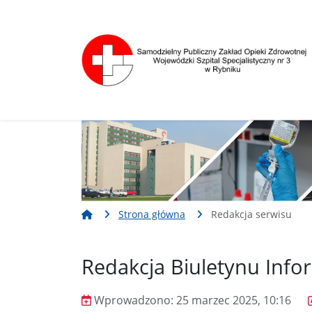
Nawigacja
Treść
Narzędzia dostępności
Strona główna
Redakcja serwisu
Redakcja Biuletynu Infor
Wprowadzono:
25 marzec 2025, 10:16
Wprowadzono
Poprawiono